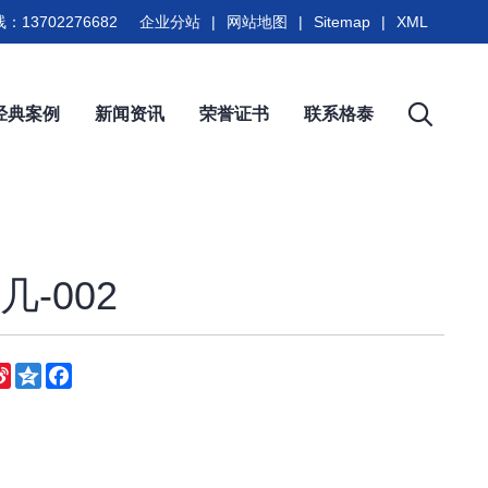
：13702276682
企业分站
|
网站地图
|
Sitemap
|
XML
经典案例
新闻资讯
荣誉证书
联系格泰
-002
eChat
Sina
Qzone
Facebook
Weibo